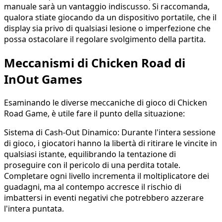
manuale sarà un vantaggio indiscusso. Si raccomanda,
qualora stiate giocando da un dispositivo portatile, che il
display sia privo di qualsiasi lesione o imperfezione che
possa ostacolare il regolare svolgimento della partita.
Meccanismi di Chicken Road di
InOut Games
Esaminando le diverse meccaniche di gioco di Chicken
Road Game, è utile fare il punto della situazione:
Sistema di Cash-Out Dinamico: Durante l'intera sessione
di gioco, i giocatori hanno la libertà di ritirare le vincite in
qualsiasi istante, equilibrando la tentazione di
proseguire con il pericolo di una perdita totale.
Completare ogni livello incrementa il moltiplicatore dei
guadagni, ma al contempo accresce il rischio di
imbattersi in eventi negativi che potrebbero azzerare
l'intera puntata.