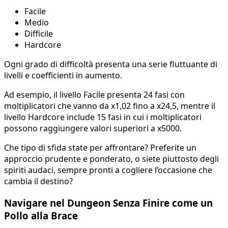
Facile
Medio
Difficile
Hardcore
Ogni grado di difficoltà presenta una serie fluttuante di
livelli e coefficienti in aumento.
Ad esempio, il livello Facile presenta 24 fasi con
moltiplicatori che vanno da x1,02 fino a x24,5, mentre il
livello Hardcore include 15 fasi in cui i moltiplicatori
possono raggiungere valori superiori a x5000.
Che tipo di sfida state per affrontare? Preferite un
approccio prudente e ponderato, o siete piuttosto degli
spiriti audaci, sempre pronti a cogliere l’occasione che
cambia il destino?
Navigare nel Dungeon Senza Finire come un
Pollo alla Brace