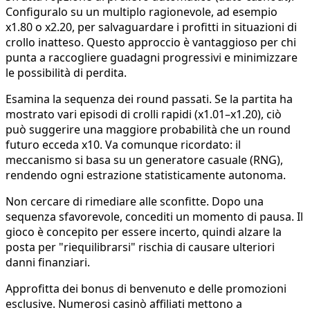
Configuralo su un multiplo ragionevole, ad esempio
x1.80 o x2.20, per salvaguardare i profitti in situazioni di
crollo inatteso. Questo approccio è vantaggioso per chi
punta a raccogliere guadagni progressivi e minimizzare
le possibilità di perdita.
Esamina la sequenza dei round passati. Se la partita ha
mostrato vari episodi di crolli rapidi (x1.01–x1.20), ciò
può suggerire una maggiore probabilità che un round
futuro ecceda x10. Va comunque ricordato: il
meccanismo si basa su un generatore casuale (RNG),
rendendo ogni estrazione statisticamente autonoma.
Non cercare di rimediare alle sconfitte. Dopo una
sequenza sfavorevole, concediti un momento di pausa. Il
gioco è concepito per essere incerto, quindi alzare la
posta per "riequilibrarsi" rischia di causare ulteriori
danni finanziari.
Approfitta dei bonus di benvenuto e delle promozioni
esclusive. Numerosi casinò affiliati mettono a