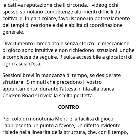
la cattiva reputazione che li circonda, i videogiochi
spesso stimolano competenze altrimenti difficili da
coltivare. In particolare, favoriscono un potenziamento
dei tempi di reazione e delle abilità di coordinazione
generale.
Divertimento immediato e senza sforzo Le meccaniche
di gioco sono intuitive e non richiedono istruzioni lunghe
e complesse da seguire. Risulta accessibile a giocatori di
ogni fascia d'età.
Sessioni brevi In mancanza di tempo, se desiderate
sfruttare i 5 minuti che precedono il vostro
appuntamento, durante l'attesa in fila alla banca,
Chicken Road si rivela la scelta perfetta.
CONTRO
Pericolo di monotonia Mentre la facilità di gioco
rappresenta un punto a favore, un difetto evidente
risiede nella linearità della struttura, che, con il tempo,