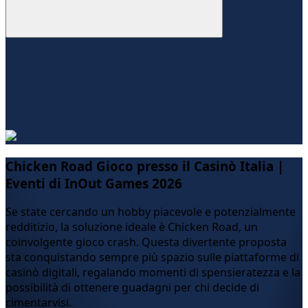
Chicken Road Gioco presso il Casinò Italia |
Eventi di InOut Games 2026
Se state cercando un hobby piacevole e potenzialmente
redditizio, la soluzione ideale è Chicken Road, un
coinvolgente gioco crash. Questa divertente proposta
sta conquistando sempre più spazio sulle piattaforme di
casinò digitali, regalando momenti di spensieratezza e la
possibilità di ottenere guadagni per chi decide di
cimentarvisi.