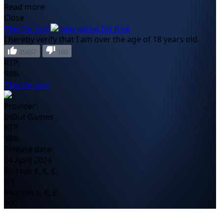
Read more
Close
Play for real
play demo for free
I hereby verify that I am over the age of 18 years old.
25657
160
RTP:
98%
Play for real
Provider:
InOut Games
RTP:
98%
Release date:
04 April 2024
Min bet $, €, £:
0.1
Max bet $, €, £:
200