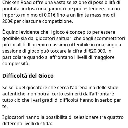
Chicken Road offre una vasta selezione di possibilità di
puntata, inclusa una gamma che può estendersi da un
importo minimo di 0,01€ fino a un limite massimo di
200€ per ciascuna competizione.
È quindi evidente che il gioco è concepito per essere
godibile sia dai giocatori saltuari che dagli scommettitori
più incalliti. Il premio massimo ottenibile in una singola
sessione di gioco può toccare la cifra di €20.000, in
particolare quando si affrontano i livelli di maggiore
complessità.
Difficoltà del Gioco
Se sei quel giocatore che cerca l'adrenalina delle sfide
autentiche, non potrai certo esimerti dall'affrontare
tutto ciò che i vari gradi di difficoltà hanno in serbo per
te.
I giocatori hanno la possibilità di selezionare tra quattro
differenti livelli di sfida: