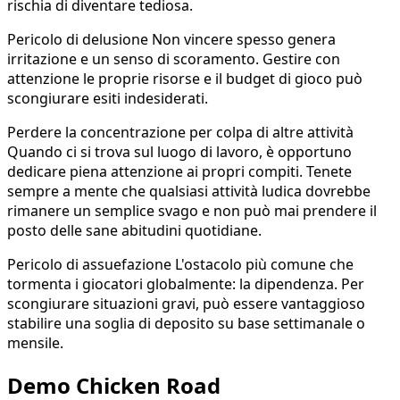
rischia di diventare tediosa.
Pericolo di delusione Non vincere spesso genera
irritazione e un senso di scoramento. Gestire con
attenzione le proprie risorse e il budget di gioco può
scongiurare esiti indesiderati.
Perdere la concentrazione per colpa di altre attività
Quando ci si trova sul luogo di lavoro, è opportuno
dedicare piena attenzione ai propri compiti. Tenete
sempre a mente che qualsiasi attività ludica dovrebbe
rimanere un semplice svago e non può mai prendere il
posto delle sane abitudini quotidiane.
Pericolo di assuefazione L'ostacolo più comune che
tormenta i giocatori globalmente: la dipendenza. Per
scongiurare situazioni gravi, può essere vantaggioso
stabilire una soglia di deposito su base settimanale o
mensile.
Demo Chicken Road