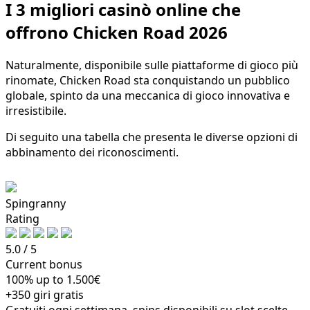
I 3 migliori casinò online che
offrono Chicken Road 2026
Naturalmente, disponibile sulle piattaforme di gioco più
rinomate, Chicken Road sta conquistando un pubblico
globale, spinto da una meccanica di gioco innovativa e
irresistibile.
Di seguito una tabella che presenta le diverse opzioni di
abbinamento dei riconoscimenti.
Spingranny
Rating
5.0 / 5
Current bonus
100% up to 1.500€
+350 giri gratis